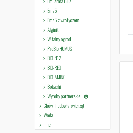
EmFarma Plus
Ema5
Ema5 z wrotyczem
Alginit
Witalny ogród
ProBio HUMUS
BIO-N12
BIO-RED
BIO-AMINO
Bokashi
Wyroby partnerskie
Chów i hodowla zwierząt
Woda
Inne