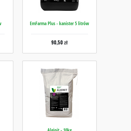
w
EmFarma Plus - kanister 5 litrów
90,50
zł
Alginit - 10kg