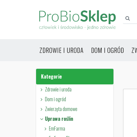
ZDROWIE I URODA
DOM I OGRÓD
Z
Kategorie
Zdrowie i uroda
Dom i ogród
Zwierzęta domowe
Uprawa roślin
EmFarma