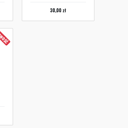
30,00
zł
WOŚĆ