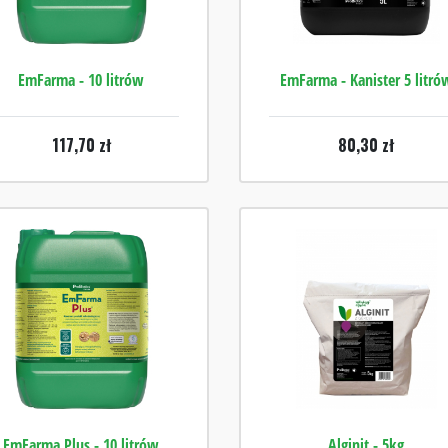
EmFarma - 10 litrów
EmFarma - Kanister 5 litró
117,70
zł
80,30
zł
EmFarma Plus - 10 litrów
Alginit - 5kg