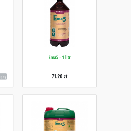
Ema5 - 1 litr
71,20
zł
ępny