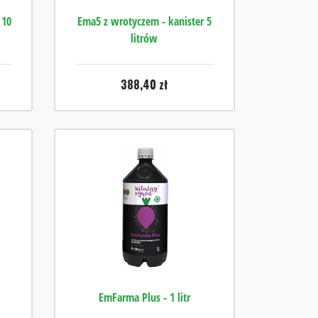
 10
Ema5 z wrotyczem - kanister 5
litrów
388,40
zł
EmFarma Plus - 1 litr