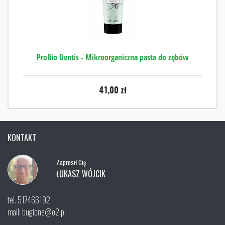
ProBio Dentis - Mikroorganiczna pasta do zębów
41,00
zł
KONTAKT
Zaprosił Cię
ŁUKASZ WÓJCIK
tel. 517466192
mail: bugione@o2.pl