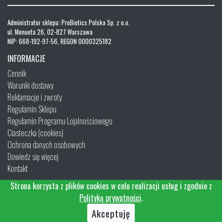
Administrator sklepu: ProBiotics Polska Sp. z o.o.
ul. Menueta 26, 02-827 Warszawa
NIP: 668-192-97-56, REGON 0000325182
INFORMACJE
Cennik
Warunki dostawy
Reklamacje i zwroty
Regulamin Sklepu
Regulamin Programu Lojalnościowego
Ciasteczka (cookies)
Ochrona danych osobowych
Dowiedz się więcej
Kontakt
Strona korzysta z plików cookies w celu realizacji usług i zgodnie z
Polityką prywatności
.
Akceptuję