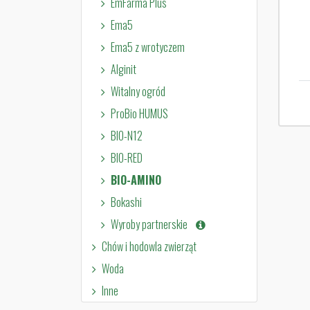
EmFarma Plus
Ema5
Ema5 z wrotyczem
Alginit
Witalny ogród
ProBio HUMUS
BIO-N12
BIO-RED
BIO-AMINO
Bokashi
Wyroby partnerskie
Chów i hodowla zwierząt
Woda
Inne