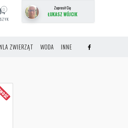
Zaprosił Cię
0
ŁUKASZ WÓJCIK
SZYK
WLA ZWIERZĄT
WODA
INNE
WOŚĆ