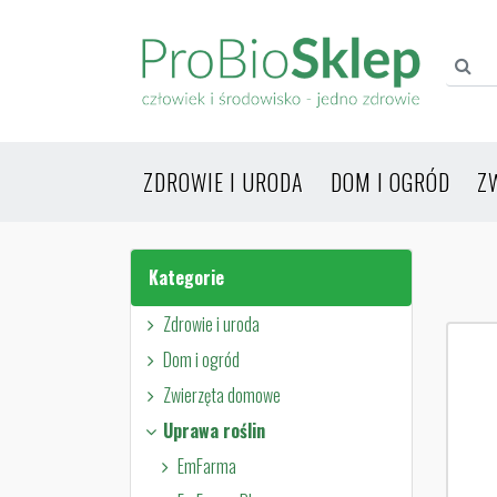
ZDROWIE I URODA
DOM I OGRÓD
Z
Kategorie
Zdrowie i uroda
Dom i ogród
Zwierzęta domowe
Uprawa roślin
EmFarma