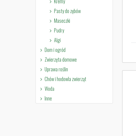
Kremy
Pasty do zębów
Maseczki
Pudry
Algi
Dom i ogród
Zwierzęta domowe
Uprawa roślin
Chów i hodowla zwierząt
Woda
Inne