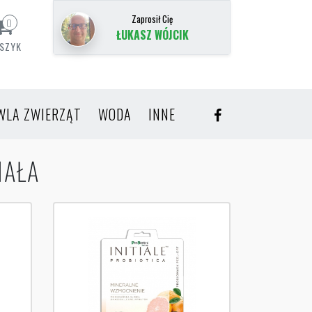
Zaprosił Cię
0
ŁUKASZ WÓJCIK
SZYK
WLA ZWIERZĄT
WODA
INNE
IAŁA