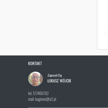
KONTAKT
Zaprosił Cię
ŁUKASZ WÓJCIK
tel. 517466192
mail: bugione@o2.pl