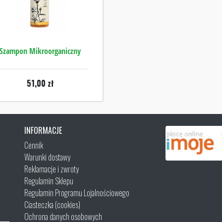
Szampon Mikroorganiczny
51,00
zł
INFORMACJE
Cennik
Warunki dostawy
Reklamacje i zwroty
Regulamin Sklepu
Regulamin Programu Lojalnościowego
Ciasteczka (cookies)
Ochrona danych osobowych