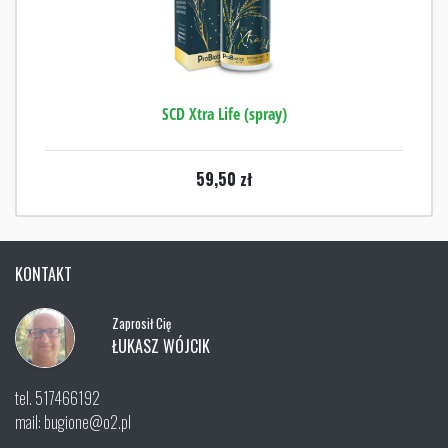
SCD Xtra Life (spray)
59,50
zł
KONTAKT
Zaprosił Cię
ŁUKASZ WÓJCIK
tel. 517466192
mail: bugione@o2.pl