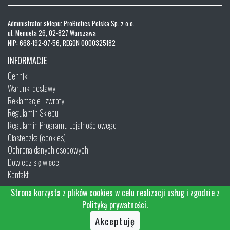
Administrator sklepu: ProBiotics Polska Sp. z o.o.
ul. Menueta 26, 02-827 Warszawa
NIP: 668-192-97-56, REGON 0000325182
INFORMACJE
Cennik
Warunki dostawy
Reklamacje i zwroty
Regulamin Sklepu
Regulamin Programu Lojalnościowego
Ciasteczka (cookies)
Ochrona danych osobowych
Dowiedz się więcej
Kontakt
Strona korzysta z plików cookies w celu realizacji usług i zgodnie z
Polityką prywatności
.
Akceptuję