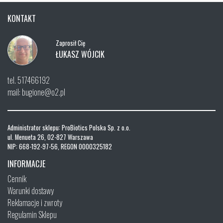
KONTAKT
Zaprosił Cię
ŁUKASZ WÓJCIK
tel. 517466192
mail: bugione@o2.pl
Administrator sklepu: ProBiotics Polska Sp. z o.o.
ul. Menueta 26, 02-827 Warszawa
NIP: 668-192-97-56, REGON 0000325182
INFORMACJE
Cennik
Warunki dostawy
Reklamacje i zwroty
Regulamin Sklepu