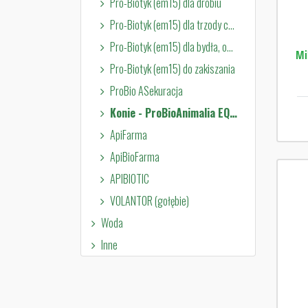
Pro-Biotyk (em15) dla drobiu
Pro-Biotyk (em15) dla trzody chlewnej
Pro-Biotyk (em15) dla bydła, owiec i kóz
Mi
Pro-Biotyk (em15) do zakiszania
ProBio ASekuracja
Konie - ProBioAnimalia EQUUS
ApiFarma
ApiBioFarma
APIBIOTIC
VOLANTOR (gołębie)
Woda
Inne