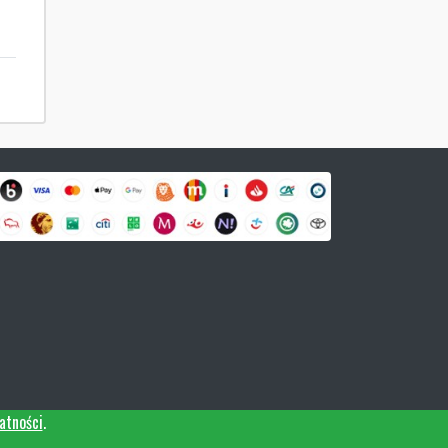
atności
.