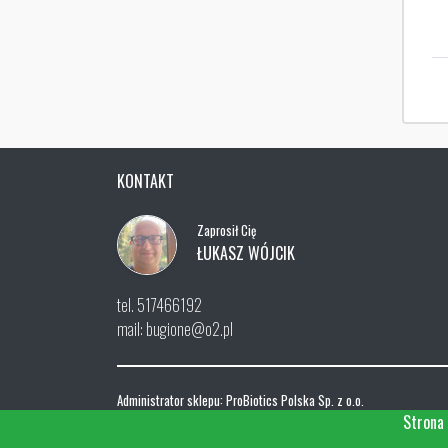
KONTAKT
Zaprosił Cię
ŁUKASZ WÓJCIK
tel. 517466192
mail: bugione@o2.pl
Administrator sklepu: ProBiotics Polska Sp. z o.o.
ul. Menueta 26, 02-827 Warszawa
Strona 
NIP: 668-192-97-56, REGON 0000325182