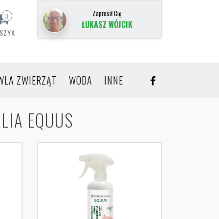
Zaprosił Cię
0
ŁUKASZ WÓJCIK
SZYK
WLA ZWIERZĄT
WODA
INNE
ALIA EQUUS