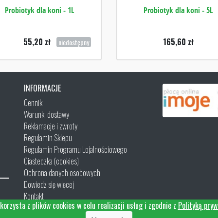
Probiotyk dla koni - 1L
Probiotyk dla koni - 5L
55,20
zł
165,60
zł
niedostępny
INFORMACJE
Cennik
Warunki dostawy
Reklamacje i zwroty
Regulamin Sklepu
Regulamin Programu Lojalnościowego
Ciasteczka (cookies)
Ochrona danych osobowych
Dowiedz się więcej
Kontakt
korzysta z plików cookies w celu realizacji usług i zgodnie z
Polityką pryw